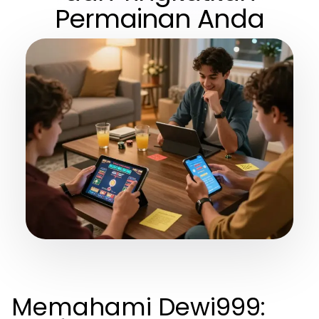
Permainan Anda
Memahami Dewi999: