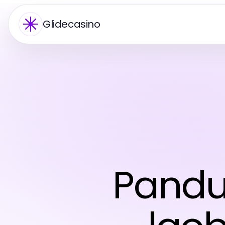
Glidecasino
Pandu