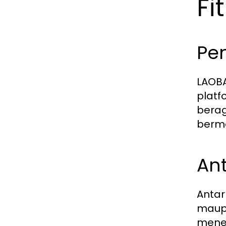
Fi
Pe
LAOBA
platf
berag
berma
An
Antar
maupu
menem