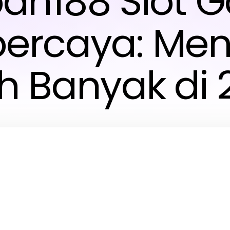
an188 Slot 
percaya: Me
h Banyak di