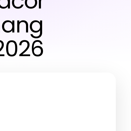
Gacor
nang
 2026