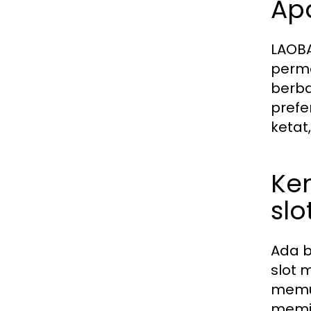
Apa
LAOBA
perm
berba
prefe
ketat
Ke
slo
Ada 
slot 
memud
memil