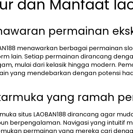
tur dan Manfaat l
nawaran permainan ekskl
N188 menawarkan berbagai permainan slot e
orm lain. Setiap permainan dirancang deng
am, mulai dari kelasik hingga modern. P
in yang mendebarkan dengan potensi had
tarmuka yang ramah pe
muka situs LAOBAN188 dirancang agar muda
n berpengalaman. Navigasi yang intuitif
ukan permainan yang mereka cari dengan c