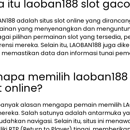
 itu laoban188 slot gac
N188 adalah situs slot online yang diran
ainan yang menyenangkan dan menguntun
gai pilihan permainan slot yang tersedia,
rensi mereka. Selain itu, LAOBAN188 juga d
, memastikan data dan informasi tunai pem
napa memilih laoban188
t online?
banyak alasan mengapa pemain memilih LA
mereka. Salah satunya adalah antarmuka 
ahkan navigasi. Selain itu, situs ini men
iki RTP (Return to Player) tinggi, memberik