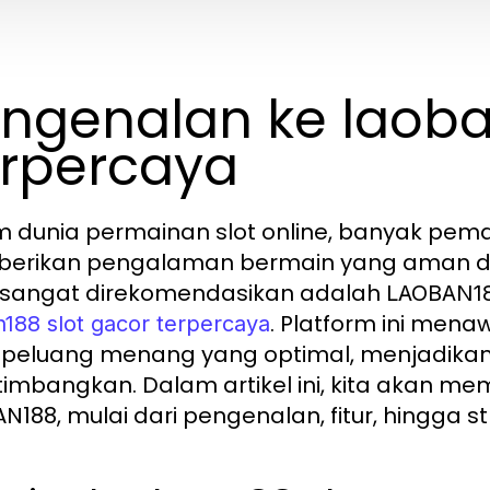
ngenalan ke laoba
rpercaya
 dunia permainan slot online, banyak pem
erikan pengalaman bermain yang aman dan
 sangat direkomendasikan adalah
LAOBAN1
. Platform ini mena
n188 slot gacor terpercaya
 peluang menang yang optimal, menjadikann
timbangkan. Dalam artikel ini, kita akan m
N188, mulai dari pengenalan, fitur, hingga 