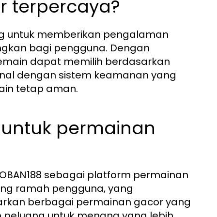
or terpercaya?
cang untuk memberikan pengalaman
gkan bagi pengguna. Dengan
 pemain dapat memilih berdasarkan
ikenal dengan sistem keamanan yang
ain tetap aman.
 untuk permainan
OBAN188 sebagai platform permainan
yang ramah pengguna, yang
awarkan berbagai permainan gacor yang
an peluang untuk menang yang lebih