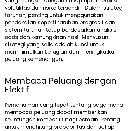
yang mungkin, dengan setiap opsi memiliki
volatilitas dan risiko tersendiri. Dalam strategi
taruhan, penting untuk menggunakan
pendekatan seperti taruhan progresif dan
sistem taruhan tetap berdasarkan analisis
odds dan kemungkinan hasil. Menyusun
strategi yang solid adalah kunci untuk
meminimalkan kerugian dan meningkatkan
peluang kemenangan.
Membaca Peluang dengan
Efektif
Pemahaman yang tepat tentang bagaimana
membaca peluang dapat memberikan
keuntungan kompetitif bagi pemain. Penting
untuk menghitung probabilitas dari setiap