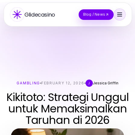
Glidecasino
Blog / News
GAMBLING
FEBRUARY 12, 2026
Jessica Griffin
J
Kikitoto: Strategi Unggul
untuk Memaksimalkan
Taruhan di 2026