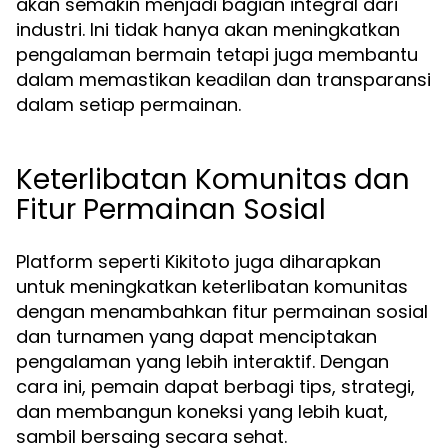
akan semakin menjadi bagian integral dari
industri. Ini tidak hanya akan meningkatkan
pengalaman bermain tetapi juga membantu
dalam memastikan keadilan dan transparansi
dalam setiap permainan.
Keterlibatan Komunitas dan
Fitur Permainan Sosial
Platform seperti Kikitoto juga diharapkan
untuk meningkatkan keterlibatan komunitas
dengan menambahkan fitur permainan sosial
dan turnamen yang dapat menciptakan
pengalaman yang lebih interaktif. Dengan
cara ini, pemain dapat berbagi tips, strategi,
dan membangun koneksi yang lebih kuat,
sambil bersaing secara sehat.