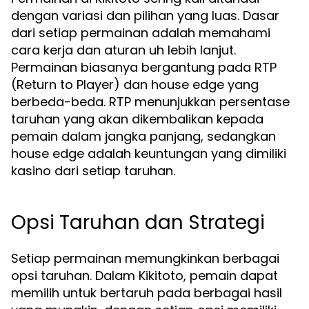
dengan variasi dan pilihan yang luas. Dasar
dari setiap permainan adalah memahami
cara kerja dan aturan uh lebih lanjut.
Permainan biasanya bergantung pada RTP
(Return to Player) dan house edge yang
berbeda-beda. RTP menunjukkan persentase
taruhan yang akan dikembalikan kepada
pemain dalam jangka panjang, sedangkan
house edge adalah keuntungan yang dimiliki
kasino dari setiap taruhan.
Opsi Taruhan dan Strategi
Setiap permainan memungkinkan berbagai
opsi taruhan. Dalam Kikitoto, pemain dapat
memilih untuk bertaruh pada berbagai hasil