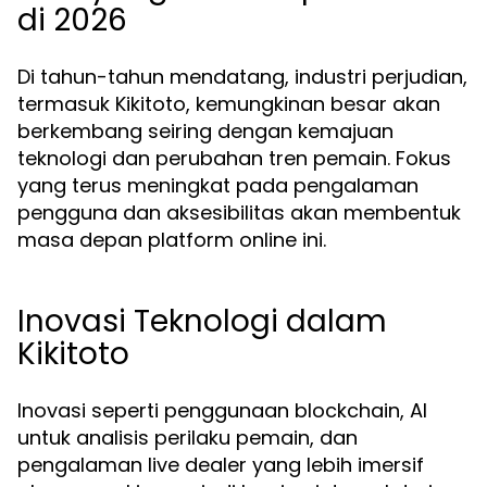
di 2026
Di tahun-tahun mendatang, industri perjudian,
termasuk Kikitoto, kemungkinan besar akan
berkembang seiring dengan kemajuan
teknologi dan perubahan tren pemain. Fokus
yang terus meningkat pada pengalaman
pengguna dan aksesibilitas akan membentuk
masa depan platform online ini.
Inovasi Teknologi dalam
Kikitoto
Inovasi seperti penggunaan blockchain, AI
untuk analisis perilaku pemain, dan
pengalaman live dealer yang lebih imersif