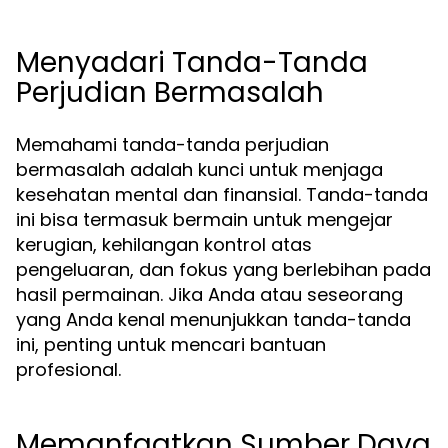
Menyadari Tanda-Tanda
Perjudian Bermasalah
Memahami tanda-tanda perjudian
bermasalah adalah kunci untuk menjaga
kesehatan mental dan finansial. Tanda-tanda
ini bisa termasuk bermain untuk mengejar
kerugian, kehilangan kontrol atas
pengeluaran, dan fokus yang berlebihan pada
hasil permainan. Jika Anda atau seseorang
yang Anda kenal menunjukkan tanda-tanda
ini, penting untuk mencari bantuan
profesional.
Memanfaatkan Sumber Daya